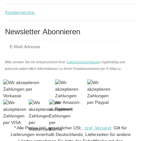
Kundenservice
Newsletter Abonnieren
Anm
Bitte senden Sie mir entsprechend Ihrer
Datenschutzerklärung
regelmäßig und
jederzeit widerruflich Informationen zu Ihrem Produktsortiment per E-Mail zu.
* Alle Preise inkl. gesetzlicher USt.,
zzgl. Versand
. Gilt für
Lieferungen innerhalb Deutschlands, Lieferzeiten für andere
Länder entnehmen Sie bitte der Schaltfläche mit den