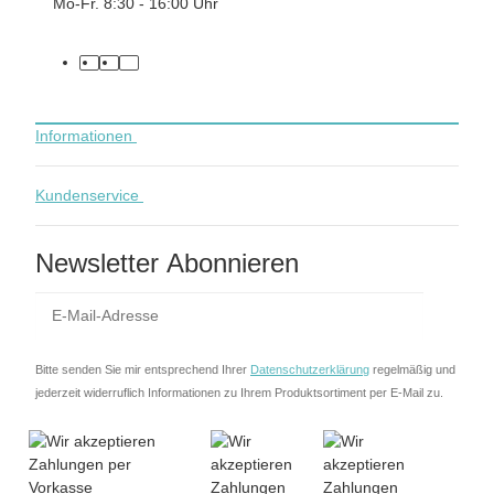
Mo-Fr. 8:30 - 16:00 Uhr
facebook
instagram
tiktok
Informationen
Kundenservice
Newsletter Abonnieren
Anmel
Bitte senden Sie mir entsprechend Ihrer
Datenschutzerklärung
regelmäßig und
jederzeit widerruflich Informationen zu Ihrem Produktsortiment per E-Mail zu.