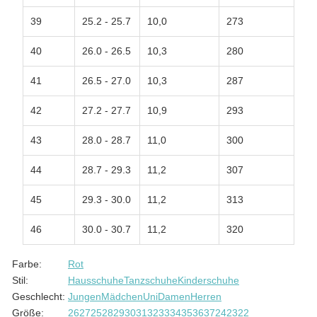
39
25.2 - 25.7
10,0
273
40
26.0 - 26.5
10,3
280
41
26.5 - 27.0
10,3
287
42
27.2 - 27.7
10,9
293
43
28.0 - 28.7
11,0
300
44
28.7 - 29.3
11,2
307
45
29.3 - 30.0
11,2
313
46
30.0 - 30.7
11,2
320
Produkteigenschaft
Wert
Farbe:
Rot
Stil:
Hausschuhe
Tanzschuhe
Kinderschuhe
Geschlecht:
Jungen
Mädchen
Uni
Damen
Herren
Größe:
26
27
25
28
29
30
31
32
33
34
35
36
37
24
23
22