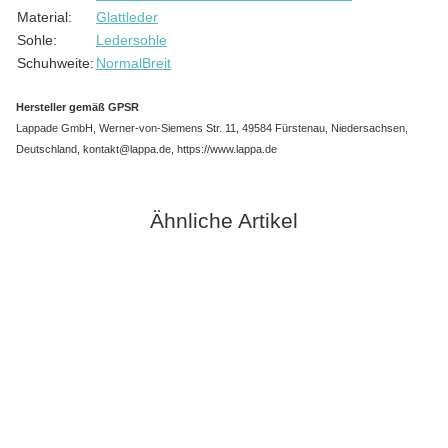
Material:
Glattleder
Sohle:
Ledersohle
Schuhweite:
Normal
Breit
Hersteller gemäß GPSR
Lappade GmbH, Werner-von-Siemens Str. 11, 49584 Fürstenau, Niedersachsen,
Deutschland, kontakt@lappa.de, https://www.lappa.de
Ähnliche Artikel
Sale 28%