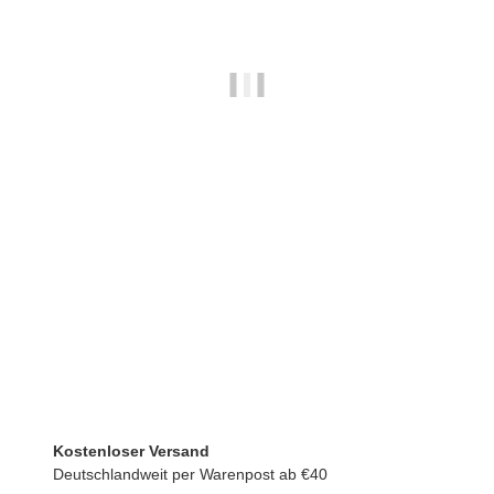
Neopren Gymnastikschuhe mit Gummisohle blau
12,90 €
*
Unser bisheriger Preis:
17,90 €
Sofort verfügbar
Kostenloser Versand
Deutschlandweit per Warenpost ab €40